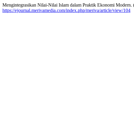
Mengintegrasikan Nilai-Nilai Islam dalam Praktik Ekonomi Modern. 
https://ejournal.merivamedia.com/index.php/meriva/article/view/104