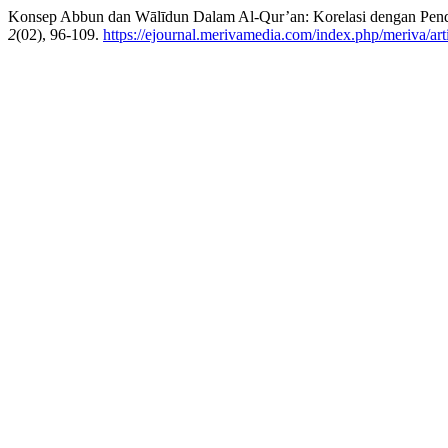
Konsep Abbun dan Wālīdun Dalam Al-Qur’an: Korelasi dengan Pend
2
(02), 96-109.
https://ejournal.merivamedia.com/index.php/meriva/art