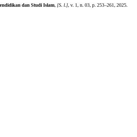
endidikan dan Studi Islam
,
[S. l.]
, v. 1, n. 03, p. 253–261, 2025.