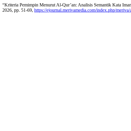
“Kriteria Pemimpin Menurut Al-Qur’an: Analisis Semantik Kata Im
2026, pp. 51-69,
https://ejournal.merivamedia.com/index.php/meriva/a