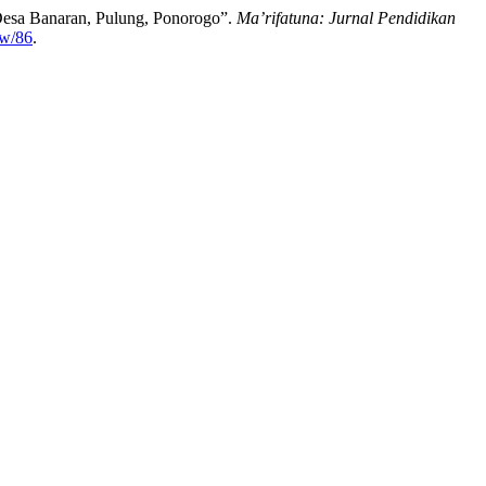
Desa Banaran, Pulung, Ponorogo”.
Ma’rifatuna: Jurnal Pendidikan
ew/86
.