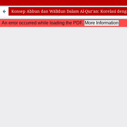
Konsep Abbun dan Wālīdun Dalam Al-Qur'an: Korelasi deng