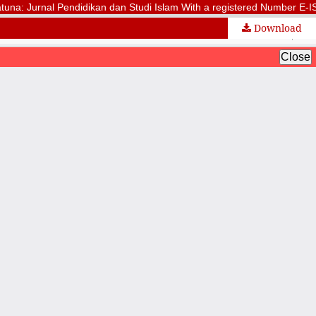
una: Jurnal Pendidikan dan Studi Islam With a registered Number E-ISSN:
Download