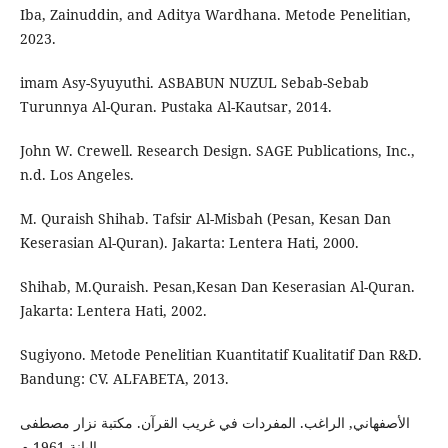
Iba, Zainuddin, and Aditya Wardhana. Metode Penelitian,
2023.
imam Asy-Syuyuthi. ASBABUN NUZUL Sebab-Sebab
Turunnya Al-Quran. Pustaka Al-Kautsar, 2014.
John W. Crewell. Research Design. SAGE Publications, Inc.,
n.d. Los Angeles.
M. Quraish Shihab. Tafsir Al-Misbah (Pesan, Kesan Dan
Keserasian Al-Quran). Jakarta: Lentera Hati, 2000.
Shihab, M.Quraish. Pesan,Kesan Dan Keserasian Al-Quran.
Jakarta: Lentera Hati, 2002.
Sugiyono. Metode Penelitian Kuantitatif Kualitatif Dan R&D.
Bandung: CV. ALFABETA, 2013.
الأصفهاني, الراغب. المفردات في غريب القرآن. مكتبة نزار مصطفى
البانة,1961 م.