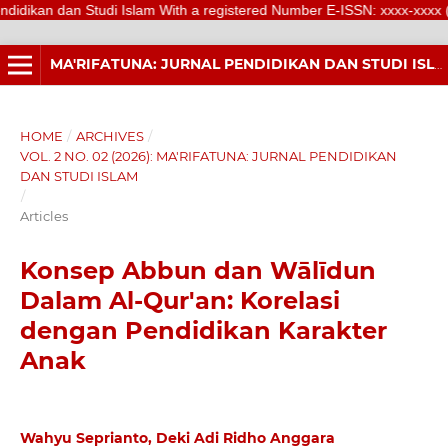
an Studi Islam With a registered Number E-ISSN: xxxx-xxxx (Online) is a
MA'RIFATUNA: JURNAL PENDIDIKAN DAN STUDI ISLAM
HOME
/
ARCHIVES
/
VOL. 2 NO. 02 (2026): MA'RIFATUNA: JURNAL PENDIDIKAN
DAN STUDI ISLAM
/
Articles
Konsep Abbun dan Wālīdun
Dalam Al-Qur'an: Korelasi
dengan Pendidikan Karakter
Anak
Wahyu Seprianto, Deki Adi Ridho Anggara