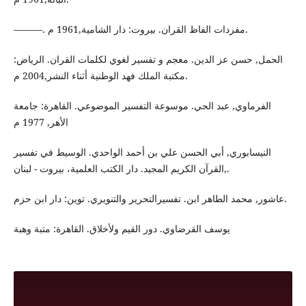
———. مفردات الفاظ القران. بيروت: دار الشامية,1961 م.
الحمل, حسن عز الدين. معجم و تفسير لغوي لكلمات القران. الرياض:
مكتبة الملك فهد الوطنية أثناء النشر,2004 م.
الفرماوي, عبد الحي. موسوعة التفسير الموضوعي. القاهرة: جامعة
الأهر, 1977 م
النيسابوري, أبي الحسن علي بن أحمد الواحدي. الوسيط في تفسير
القرآن الكريم المجيد. دار الكتب العلمية، بيروت - لبنان,.
عاشور, محمد الطاهر ابن. تفسيرالتحرير والتنويري. توين: دار ابن حزم.
يوسف القرضاوي. دور القيم ولأخلاق. القاهرة: متبة وهبة