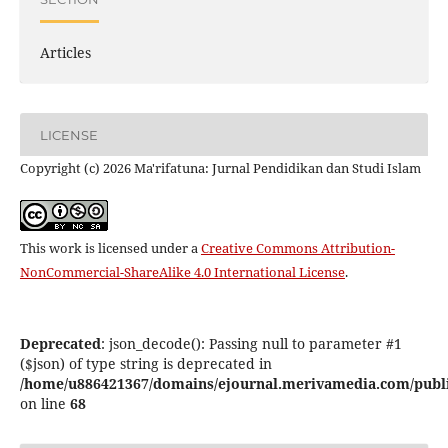
Articles
LICENSE
Copyright (c) 2026 Ma'rifatuna: Jurnal Pendidikan dan Studi Islam
This work is licensed under a
Creative Commons Attribution-
NonCommercial-ShareAlike 4.0 International License
.
Deprecated
: json_decode(): Passing null to parameter #1
($json) of type string is deprecated in
/home/u886421367/domains/ejournal.merivamedia.com/public_
on line
68