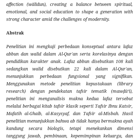
affection (
wālīdun
), creating a balance between spiritual,
emotional, and social education to shape a generation with
strong character amid the challenges of modernity.
Abstrak
Penelitian ini mengkaji perbedaan konseptual antara lafaz
ab
bun
dan walid dalam Al-Qur'an serta korelasinya dengan
pendidikan karakter anak. Lafaz ab
bun
disebutkan 108 kali
sedangkan walid disebutkan 22 kali dalam Al-Qur'an,
menunjukkan perbedaan fungsional yang signifikan.
Menggunakan metode penelitian kepustakaan (library
research) dengan pendekatan tafsir tematik (
maw
ḍ
ū‘ī
),
penelitian ini menganalisis makna kedua lafaz tersebut
melalui berbagai kitab tafsir klasik seperti Tafsir Ibnu Katsir,
Mafatih al-Ghaib, al-Kasysyaf, dan Tafsir al-Misbah. Hasil
penelitian menunjukkan bahwa ab tidak hanya bermakna ayah
kandung secara biologis, tetapi menekankan dimensi
tanggung jawab, pembinaan, kepemimpinan keluarga, dan