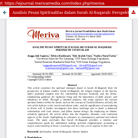
rl: https://ejournal.merivamedia.com/index.php/meriva
Analisis Pesan Spiritualitas dalam Surah Al-Baqarah: Perspektif Studi Islam