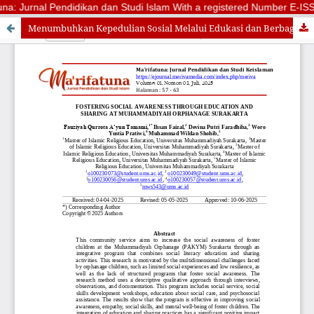
una: Jurnal Pendidikan dan Studi Islam With a registered Number E-ISSN:
Menumbuhkan Kepedulian Sosial Melalui Edukasi dan Berbagi di Panti Asuhan Keluarga Yatim Muhammadiyah Surakarta