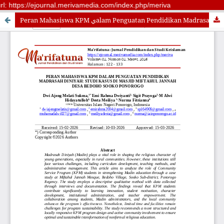
url: https://ejournal.merivamedia.com/index.php/meriva
Peran Mahasiswa KPM يalam Penguatan Pendidikan Madrasah Diniyah: Studi Kasus di Masjid Miftahul Jannah Desa Bedoho Sooko Ponorogo