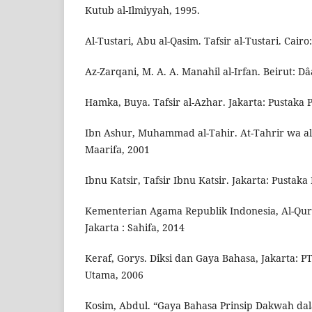
Kutub al-Ilmiyyah, 1995.
Al-Tustari, Abu al-Qasim. Tafsir al-Tustari. Cairo:
Az-Zarqani, M. A. A. Manahil al-Irfan. Beirut: Dâ
Hamka, Buya. Tafsir al-Azhar. Jakarta: Pustaka 
Ibn Ashur, Muhammad al-Tahir. At-Tahrir wa al-
Maarifa, 2001
Ibnu Katsir, Tafsir Ibnu Katsir. Jakarta: Pustaka
Kementerian Agama Republik Indonesia, Al-Qu
Jakarta : Sahifa, 2014
Keraf, Gorys. Diksi dan Gaya Bahasa, Jakarta: P
Utama, 2006
Kosim, Abdul. “Gaya Bahasa Prinsip Dakwah da