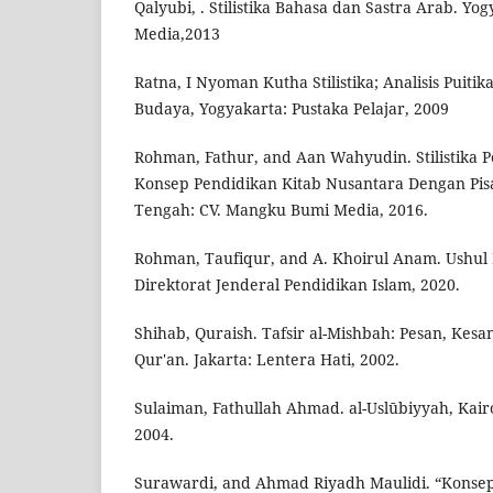
Qalyubi, . Stilistika Bahasa dan Sastra Arab. Yo
Media,2013
Ratna, I Nyoman Kutha Stilistika; Analisis Puitik
Budaya, Yogyakarta: Pustaka Pelajar, 2009
Rohman, Fathur, and Aan Wahyudin. Stilistika
Konsep Pendidikan Kitab Nusantara Dengan Pisau 
Tengah: CV. Mangku Bumi Media, 2016.
Rohman, Taufiqur, and A. Khoirul Anam. Ushul F
Direktorat Jenderal Pendidikan Islam, 2020.
Shihab, Quraish. Tafsir al-Mishbah: Pesan, Kesan
Qur'an. Jakarta: Lentera Hati, 2002.
Sulaiman, Fathullah Ahmad. al-Uslūbiyyah, Kair
2004.
Surawardi, and Ahmad Riyadh Maulidi. “Konse