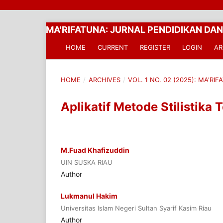
MA'RIFATUNA: JURNAL PENDIDIKAN DAN
HOME
CURRENT
REGISTER
LOGIN
AR
HOME
/
ARCHIVES
/
VOL. 1 NO. 02 (2025): MA'R
Aplikatif Metode Stilistika
M.Fuad Khafizuddin
UIN SUSKA RIAU
Author
Lukmanul Hakim
Universitas Islam Negeri Sultan Syarif Kasim Riau
Author