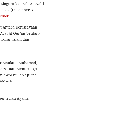
Linguistik Surah An-Nahl
, no. 2 (December 31,
.28601
.
t Antara Keniscayaan
-Ayat Al Qur’an Tentang
emikiran Islam dan
jar Maulana Muhamad,
 Persatuan Menurut Qs.
.” At-Thullab : Jurnal
1461–74.
Kementerian Agama