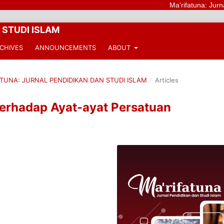
Ma'rifatuna: Jurnal Pendid
 STUDI ISLAM
CHIVES
ANNOUNCEMENTS
ABOUT
IFATUNA: JURNAL PENDIDIKAN DAN STUDI ISLAM
/
Articles
 Terhadap Ayat-ayat Persatuan