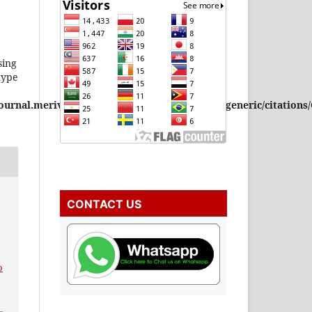
sing
type
urnal.merivamedia.com/public_html/plugins/generic/citations/
CONTACT US
o