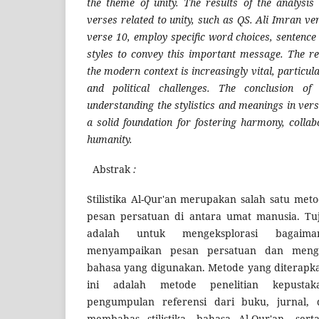
the theme of unity. The results of the analysis 
verses related to unity, such as QS. Ali Imran v
verse 10, employ specific word choices, sentence 
styles to convey this important message. The re
the modern context is increasingly vital, particula
and political challenges. The conclusion of
understanding the stylistics and meanings in ver
a solid foundation for fostering harmony, coll
humanity.
Abstrak
:
Stilistika Al-Qur'an merupakan salah satu m
pesan persatuan di antara umat manusia. Tuj
adalah untuk mengeksplorasi bagaima
menyampaikan pesan persatuan dan mengiden
bahasa yang digunakan. Metode yang diterapka
ini adalah metode penelitian kepustak
pengumpulan referensi dari buku, jurnal, 
membahas stilistika, bahasa Al-Qur'an, sert