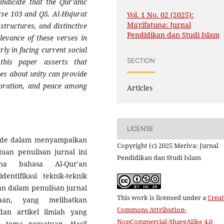
indicate that the Qur'anic
erse 103 and QS. Al-Hujurat
Vol. 1 No. 02 (2025):
Ma'rifatuna: Jurnal
structures, and distinctive
Pendidikan dan Studi Islam
levance of these verses in
rly in facing current social
SECTION
 this paper asserts that
ses about unity can provide
aboration, and peace among
Articles
LICENSE
etode dalam menyampaikan
Copyright (c) 2025 Meriva: Jurnal
uan penulisan jurnal ini
Pendidikan dan Studi Islam
na bahasa Al-Qur'an
tifikasi teknik-teknik
n dalam penulisan jurnal
This work is licensed under a
Creat
aan, yang melibatkan
Commons Attribution-
dan artikel ilmiah yang
NonCommercial-ShareAlike 4.0
a tema persatuan. Hasil