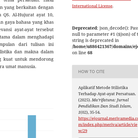
International License
.
an yang berkaitan dengan
n QS. Al-Hujurat ayat 10,
dan gaya bahasa yang khas
Deprecated
: json_decode(): Pas
ansi ayat-ayat tersebut
null to parameter #1 ($json) of 
utama dalam menghadapi
string is deprecated in
mpulan dari tulisan ini
/home/u886421367/domains/ejo
istika dan makna dalam
on line
68
ng kuat untuk mendorong
ara umat manusia.
HOW TO CITE
Aplikatif Metode Stilistika
Terhadap Ayat-ayat Persatuan.
(2025).
Ma’rifatuna: Jurnal
Pendidikan Dan Studi Islam
,
1
(02), 35-54.
https://ejournal.merivamedia.c
m/index.php/meriva/article/vie
w/29