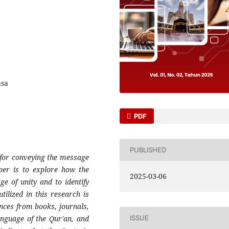
asa
PDF
PUBLISHED
s for conveying the message
per is to explore how the
2025-03-06
e of unity and to identify
tilized in this research is
ences from books, journals,
 language of the Qur'an, and
ISSUE