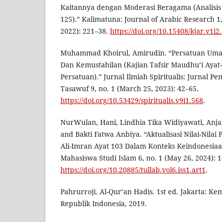
Kaitannya dengan Moderasi Beragama (Analisis 
125).” Kalimatuna: Journal of Arabic Research 1
2022): 221–38.
https://doi.org/10.15408/kjar.v1i2
Muhammad Khoirul, Amirudin. “Persatuan Uma
Dan Kemustahilan (Kajian Tafsir Maudhu’i Ayat
Persatuan).” Jurnal Ilmiah Spiritualis: Jurnal P
Tasawuf 9, no. 1 (March 25, 2023): 42–65.
https://doi.org/10.53429/spiritualis.v9i1.568
.
NurWulan, Hani, Lindhia Tika Widiyawati, An
and Bakti Fatwa Anbiya. “Aktualisasi Nilai-Nilai
Ali-Imran Ayat 103 Dalam Konteks Keindonesiaan
Mahasiswa Studi Islam 6, no. 1 (May 26, 2024): 
https://doi.org/10.20885/tullab.vol6.iss1.art1
.
Pahrurroji. Al-Qur’an Hadis. 1st ed. Jakarta: 
Republik Indonesia, 2019.