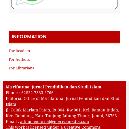
INFORMATION
For Readers
For Authors
For Librarians
Ma'rifatuna: Jurnal Pendidikan dan Studi Islam
Phone : 62822-7333-2766
Editorial Office of Ma'rifatuna: Jurnal Pendidikan dan Studi
Islam
Jl. Teluk Mariam Patah, Rt.004, Rw.001, Kel. Rantau Indah,
Kec. Dendang, Kab. Tanjung Jabung Timur, Jambi, 36763
Email :
admin-ejournal@merivamedia.com
This work is licensed under a
Creative Commons