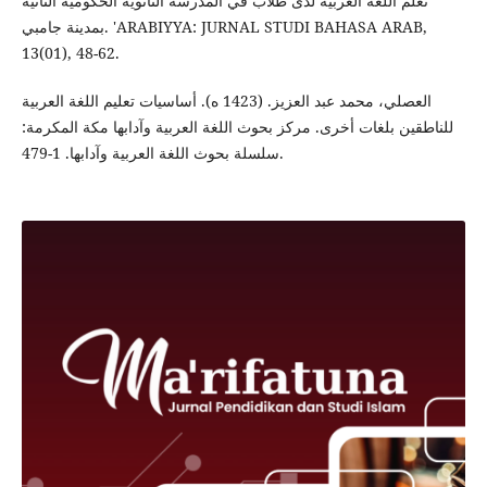
تعلم اللغة العربية لدى طلاب في المدرسة الثانوية الحكومية الثانية
بمدينة جامبي. 'ARABIYYA: JURNAL STUDI BAHASA ARAB,
13(01), 48-62.‎
العصلي، محمد عبد العزيز. (1423 ه). أساسيات تعليم اللغة العربية
للناطقين بلغات أخرى. مركز بحوث اللغة العربية وآدابها مكة المكرمة:
سلسلة بحوث اللغة العربية وآدابها. 1-479.