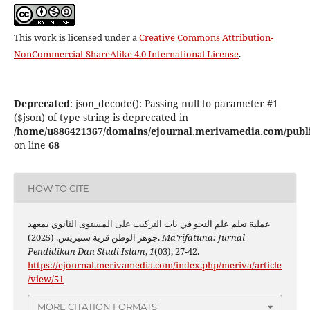
This work is licensed under a
Creative Commons Attribution-
NonCommercial-ShareAlike 4.0 International License
.
Deprecated
: json_decode(): Passing null to parameter #1
($json) of type string is deprecated in
/home/u886421367/domains/ejournal.merivamedia.com/public_
on line
68
HOW TO CITE
عملية تعلم علم النحو في باب التركيب على المستوى الثانوي بمعهد
جوهر الوطن قرية ستيريس. (2025).
Ma’rifatuna: Jurnal
Pendidikan Dan Studi Islam
,
1
(03), 27-42.
https://ejournal.merivamedia.com/index.php/meriva/article
/view/51
MORE CITATION FORMATS